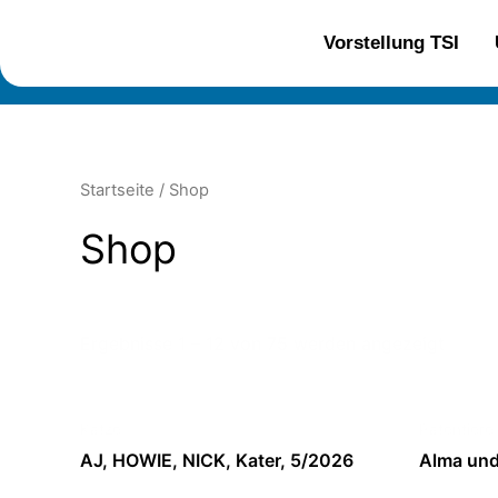
Zum
Inhalt
Vorstellung TSI
springen
Startseite
/ Shop
Shop
Ergebnisse 1 – 12 von 75 werden angezeigt
Katze
Patentiere
AJ, HOWIE, NICK, Kater, 5/2026
Alma und