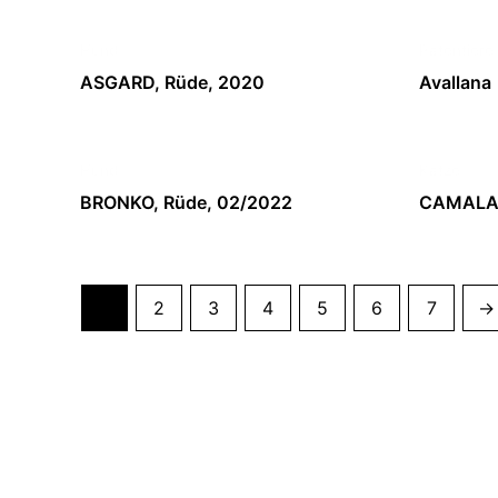
Hund
Patentiere
ASGARD, Rüde, 2020
Avallana
Hund
Katze
BRONKO, Rüde, 02/2022
CAMALA, 
1
2
3
4
5
6
7
→