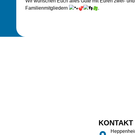
Wir wünschen Euch alles Gute mit Euren zwei- und
Familienmitgliedern
.
KONTAKT
Heppenheim