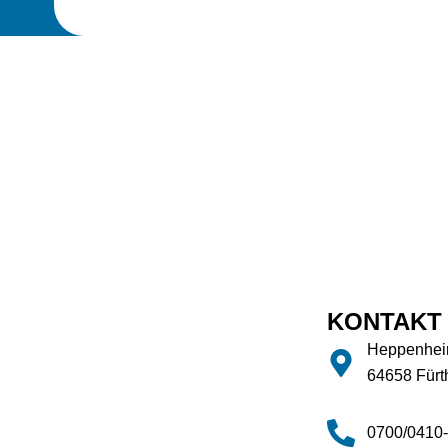
KONTAKT
Heppenheim
64658 Fürt
0700/0410