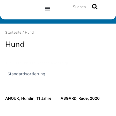
Zum
Suche
Inhalt
springen
Startseite
/ Hund
Hund
Alle 8 Ergebnisse werden angezeigt
Hund
Hund
ANOUK, Hündin, 11 Jahre
ASGARD, Rüde, 2020