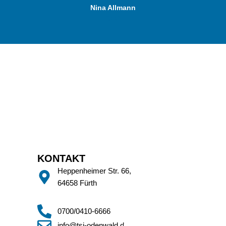
Nina Allmann
CEO
KONTAKT
Heppenheimer Str. 66,
64658 Fürth
0700/0410-6666
info@tsi-odenwald.de